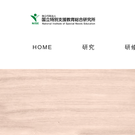
ナ
メ
フ
ビ
イ
ッ
ゲ
ン
タ
ー
コ
ー
シ
ン
へ
ョ
テ
ジ
HOME
研究
研
ン
ン
ャ
へ
ツ
ン
ジ
へ
プ
ャ
ジ
ン
ャ
プ
ン
プ