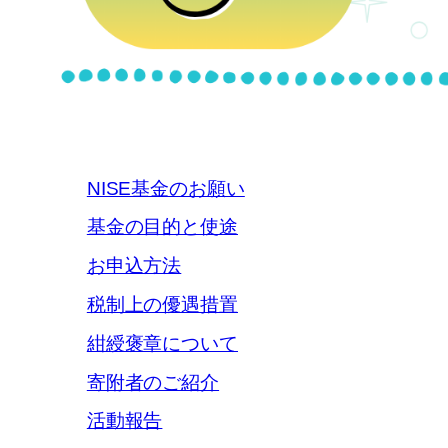
NISE基金のお願い
基金の目的と使途
お申込方法
税制上の優遇措置
紺綬褒章について
寄附者のご紹介
活動報告