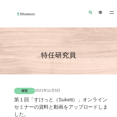
ナ
メ
フ
ビ
イ
ッ
ゲ
ン
タ
ー
コ
ー
シ
ン
へ
ョ
テ
ジ
ン
ン
ャ
へ
ツ
ン
特任研究員
ジ
へ
プ
ャ
ジ
ン
ャ
プ
ン
プ
2021年11月9日
研究
第１回「すけっと（Sukett）」オンライン
セミナーの資料と動画をアップロードしま
した。