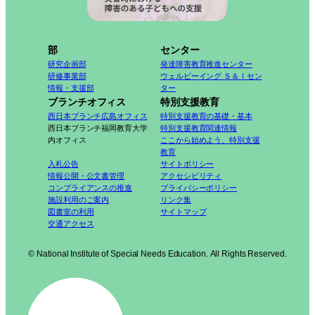
部
センター
研究企画部
発達障害教育推進センター
研修事業部
ウェルビーイング Ｓ＆Ｉセン
情報・支援部
ター
ブランチオフィス
特別支援教育
西日本ブランチ広島オフィス
特別支援教育の基礎・基本
西日本ブランチ福岡教育大学
特別支援教育関連情報
内オフィス
ここから始めよう、特別支援
教育
入札公告
サイトポリシー
情報公開・公文書管理
アクセシビリティ
コンプライアンスの推進
プライバシーポリシー
施設利用のご案内
リンク集
図書室の利用
サイトマップ
交通アクセス
© National Institute of Special Needs Education. All Rights Reserved.