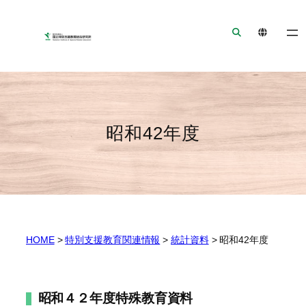
ナ
メ
フ
ビ
イ
ッ
ゲ
ン
タ
ー
コ
ー
シ
ン
へ
ョ
テ
ジ
ン
ン
ャ
昭和42年度
へ
ツ
ン
ジ
へ
プ
ャ
ジ
ン
ャ
プ
ン
プ
HOME
>
特別支援教育関連情報
>
統計資料
>
昭和42年度
昭和４２年度特殊教育資料