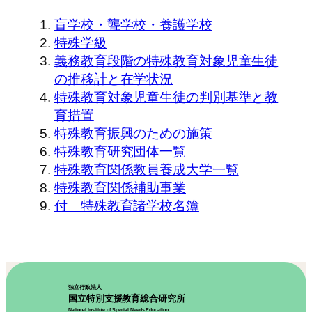
盲学校・聾学校・養護学校
特殊学級
義務教育段階の特殊教育対象児童生徒
の推移計と在学状況
特殊教育対象児童生徒の判別基準と教
育措置
特殊教育振興のための施策
特殊教育研究団体一覧
特殊教育関係教員養成大学一覧
特殊教育関係補助事業
付 特殊教育諸学校名簿
独立行政法人
国立特別支援教育総合研究所
National Institute of Special Needs Education