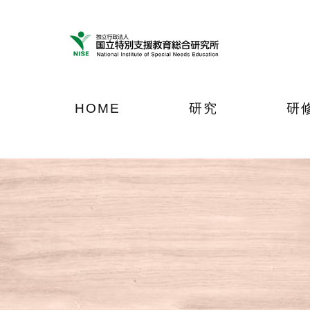
ナ
メ
フ
ビ
イ
ッ
ゲ
ン
タ
ー
コ
ー
シ
ン
へ
ョ
テ
ジ
HOME
研究
研
ン
ン
ャ
へ
ツ
ン
ジ
へ
プ
ャ
ジ
ン
ャ
プ
ン
プ