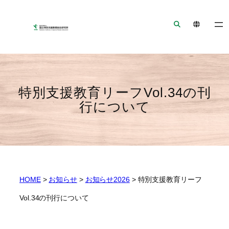
ナ
メ
フ
ビ
イ
ッ
ゲ
ン
タ
ー
コ
ー
シ
ン
へ
ョ
テ
ジ
ン
ン
ャ
特別支援教育リーフVol.34の刊
へ
ツ
ン
行について
ジ
へ
プ
ャ
ジ
ン
ャ
プ
ン
プ
HOME
>
お知らせ
>
お知らせ2026
>
特別支援教育リーフ
Vol.34の刊行について