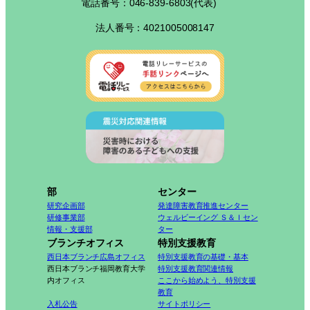
電話番号：046-839-6803(代表)
法人番号：4021005008147
部
センター
研究企画部
発達障害教育推進センター
研修事業部
ウェルビーイング Ｓ＆Ｉセン
情報・支援部
ター
ブランチオフィス
特別支援教育
西日本ブランチ広島オフィス
特別支援教育の基礎・基本
西日本ブランチ福岡教育大学
特別支援教育関連情報
内オフィス
ここから始めよう、特別支援
教育
入札公告
サイトポリシー