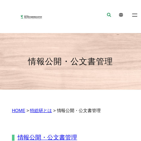
ナ
メ
フ
ビ
イ
ッ
ゲ
ン
タ
ー
コ
ー
シ
ン
へ
ョ
テ
ジ
ン
ン
ャ
情報公開・公文書管理
へ
ツ
ン
ジ
へ
プ
ャ
ジ
ン
ャ
プ
ン
プ
HOME
>
特総研とは
>
情報公開・公文書管理
情報公開・公文書管理