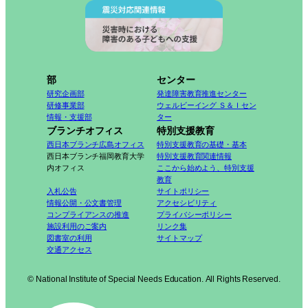
部
センター
研究企画部
発達障害教育推進センター
研修事業部
ウェルビーイング Ｓ＆Ｉセン
情報・支援部
ター
ブランチオフィス
特別支援教育
西日本ブランチ広島オフィス
特別支援教育の基礎・基本
西日本ブランチ福岡教育大学
特別支援教育関連情報
内オフィス
ここから始めよう、特別支援
教育
入札公告
サイトポリシー
情報公開・公文書管理
アクセシビリティ
コンプライアンスの推進
プライバシーポリシー
施設利用のご案内
リンク集
図書室の利用
サイトマップ
交通アクセス
© National Institute of Special Needs Education. All Rights Reserved.