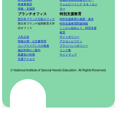
研修事業部
ウェルビーイング Ｓ＆Ｉセン
情報・支援部
ター
ブランチオフィス
特別支援教育
西日本ブランチ広島オフィス
特別支援教育の基礎・基本
西日本ブランチ福岡教育大学
特別支援教育関連情報
内オフィス
ここから始めよう、特別支援
教育
入札公告
サイトポリシー
情報公開・公文書管理
アクセシビリティ
コンプライアンスの推進
プライバシーポリシー
施設利用のご案内
リンク集
図書室の利用
サイトマップ
交通アクセス
© National Institute of Special Needs Education. All Rights Reserved.