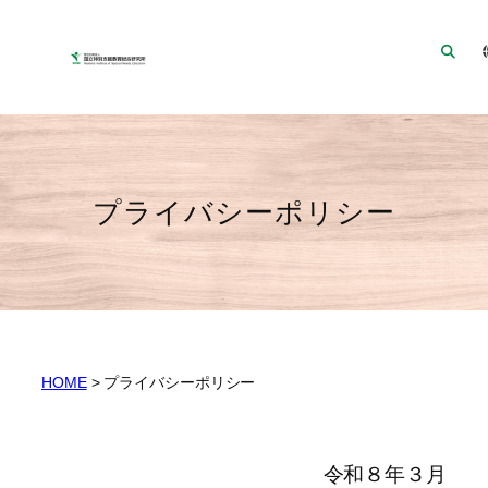
ナ
メ
フ
ビ
イ
ッ
ゲ
ン
タ
ー
コ
ー
シ
ン
へ
ョ
テ
ジ
ン
ン
ャ
プライバシーポリシー
へ
ツ
ン
ジ
へ
プ
ャ
ジ
ン
ャ
プ
ン
プ
HOME
>
プライバシーポリシー
令和８年３月