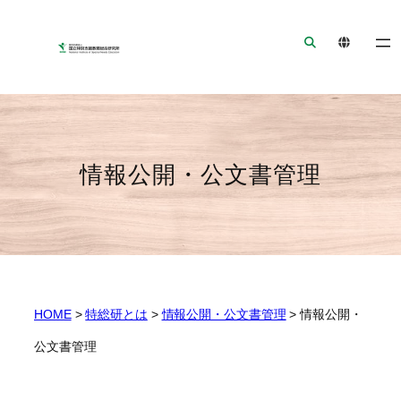
ナ
メ
フ
ビ
イ
ッ
ゲ
ン
タ
ー
コ
ー
シ
ン
へ
ョ
テ
ジ
ン
ン
ャ
情報公開・公文書管理
へ
ツ
ン
ジ
へ
プ
ャ
ジ
ン
ャ
プ
ン
プ
HOME
>
特総研とは
>
情報公開・公文書管理
>
情報公開・
公文書管理