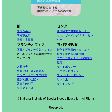
部
センター
研究企画部
発達障害教育推進センター
研修事業部
ウェルビーイング Ｓ＆Ｉセン
情報・支援部
ター
ブランチオフィス
特別支援教育
西日本ブランチ広島オフィス
特別支援教育の基礎・基本
西日本ブランチ福岡教育大学
特別支援教育関連情報
内オフィス
ここから始めよう、特別支援
教育
入札公告
サイトポリシー
情報公開・公文書管理
アクセシビリティ
コンプライアンスの推進
プライバシーポリシー
施設利用のご案内
リンク集
図書室の利用
サイトマップ
交通アクセス
© National Institute of Special Needs Education. All Rights
Reserved.