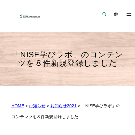
ナ
メ
フ
ビ
イ
ッ
ゲ
ン
タ
ー
コ
ー
シ
ン
へ
ョ
テ
ジ
ン
ン
ャ
「NISE学びラボ」のコンテン
へ
ツ
ン
ツを８件新規登録しました
ジ
へ
プ
ャ
ジ
ン
ャ
プ
ン
プ
HOME
>
お知らせ
>
お知らせ2021
>
「NISE学びラボ」の
コンテンツを８件新規登録しました