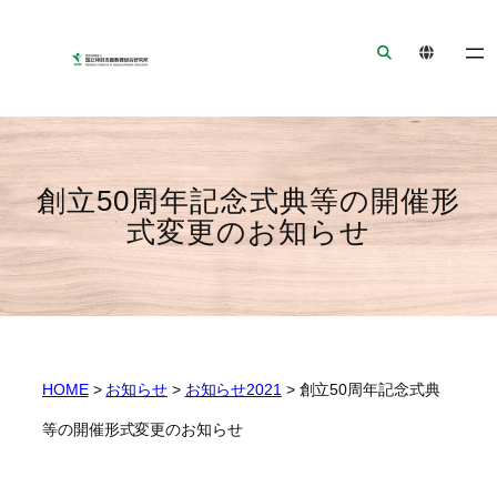
ナ
メ
フ
ビ
イ
ッ
ゲ
ン
タ
ー
コ
ー
シ
ン
へ
ョ
テ
ジ
ン
ン
ャ
創立50周年記念式典等の開催形
へ
ツ
ン
式変更のお知らせ
ジ
へ
プ
ャ
ジ
ン
ャ
プ
ン
プ
HOME
>
お知らせ
>
お知らせ2021
>
創立50周年記念式典
等の開催形式変更のお知らせ