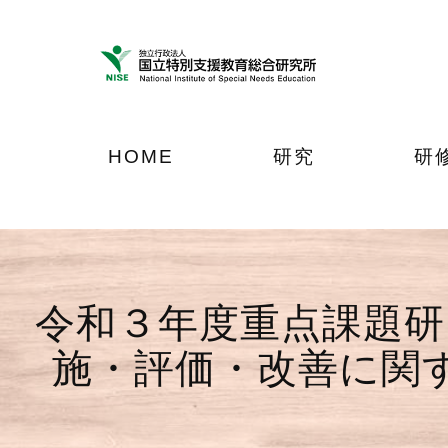
ナ
メ
フ
ビ
イ
ッ
ゲ
ン
タ
ー
コ
ー
シ
ン
へ
ョ
テ
ジ
HOME
研究
研
ン
ン
ャ
へ
ツ
ン
ジ
へ
プ
ャ
ジ
ン
ャ
プ
ン
令和３年度重点課題研
プ
施・評価・改善に関