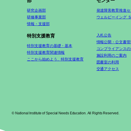
部
センター
研究企画部
発達障害教育推進セ
研修事業部
ウェルビーイング 
情報・支援部
入札公告
特別支援教育
情報公開・公文書管
特別支援教育の基礎・基本
コンプライアンスの
特別支援教育関連情報
施設利用のご案内
ここから始めよう、特別支援教育
図書室の利用
交通アクセス
© National Institute of Special Needs Education. All Rights Reserved.