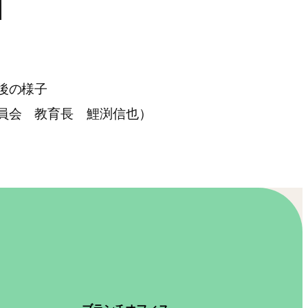
後の様子
員会 教育長 鯉渕信也）