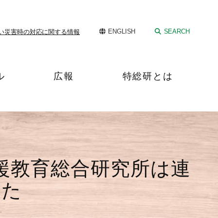
ENGLISH
SEARCH
い
災害時の対応に関する情報
ル
広報
特総研とは
援教育総合研究所は連
した