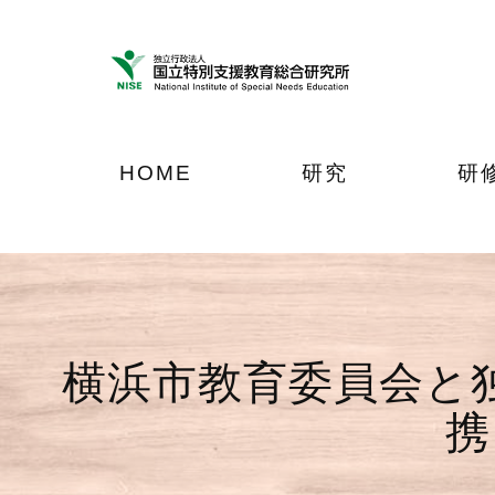
ナ
メ
フ
ビ
イ
ッ
ゲ
ン
タ
ー
コ
ー
シ
ン
へ
ョ
テ
ジ
HOME
研究
研
ン
ン
ャ
へ
ツ
ン
ジ
へ
プ
ャ
ジ
ン
ャ
プ
ン
プ
横浜市教育委員会と
携