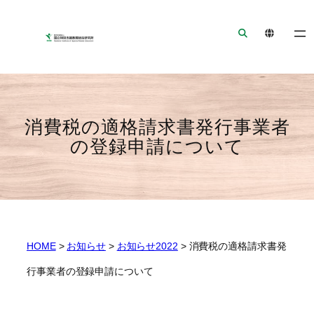
ナ
メ
フ
ビ
イ
ッ
ゲ
ン
タ
ー
コ
ー
シ
ン
へ
ョ
テ
ジ
ン
ン
ャ
消費税の適格請求書発行事業者
へ
ツ
ン
の登録申請について
ジ
へ
プ
ャ
ジ
ン
ャ
プ
ン
プ
HOME
>
お知らせ
>
お知らせ2022
>
消費税の適格請求書発
行事業者の登録申請について