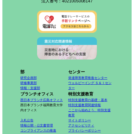
法人番号：4021005008147
部
センター
研究企画部
発達障害教育推進センター
研修事業部
ウェルビーイング Ｓ＆Ｉセン
情報・支援部
ター
ブランチオフィス
特別支援教育
西日本ブランチ広島オフィス
特別支援教育の基礎・基本
西日本ブランチ福岡教育大学
特別支援教育関連情報
内オフィス
ここから始めよう、特別支援
教育
入札公告
サイトポリシー
情報公開・公文書管理
アクセシビリティ
コンプライアンスの推進
プライバシーポリシー