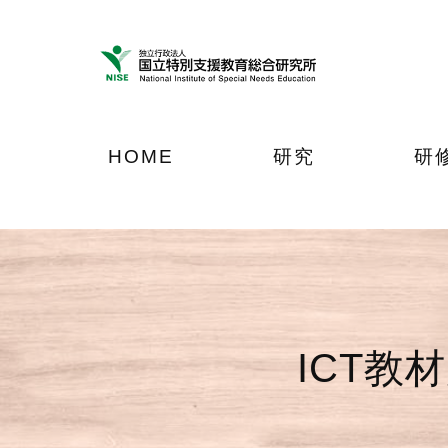
ナ
メ
フ
ビ
イ
ッ
ゲ
ン
タ
ー
コ
ー
シ
ン
へ
ョ
テ
ジ
HOME
研究
研
ン
ン
ャ
へ
ツ
ン
ジ
へ
プ
ャ
ジ
ン
ャ
プ
ン
プ
ICT教