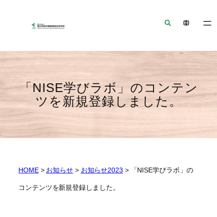
ナ
メ
フ
ビ
イ
ッ
ゲ
ン
タ
ー
コ
ー
シ
ン
へ
ョ
テ
ジ
ン
ン
ャ
「NISE学びラボ」のコンテン
へ
ツ
ン
ツを新規登録しました。
ジ
へ
プ
ャ
ジ
ン
ャ
プ
ン
プ
HOME
>
お知らせ
>
お知らせ2023
>
「NISE学びラボ」の
コンテンツを新規登録しました。