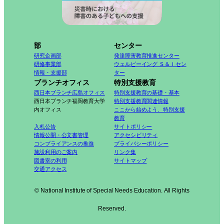
部
センター
研究企画部
発達障害教育推進センター
研修事業部
ウェルビーイング Ｓ＆Ｉセン
情報・支援部
ター
ブランチオフィス
特別支援教育
西日本ブランチ広島オフィス
特別支援教育の基礎・基本
西日本ブランチ福岡教育大学
特別支援教育関連情報
内オフィス
ここから始めよう、特別支援
教育
入札公告
サイトポリシー
情報公開・公文書管理
アクセシビリティ
コンプライアンスの推進
プライバシーポリシー
施設利用のご案内
リンク集
図書室の利用
サイトマップ
交通アクセス
© National Institute of Special Needs Education. All Rights
Reserved.