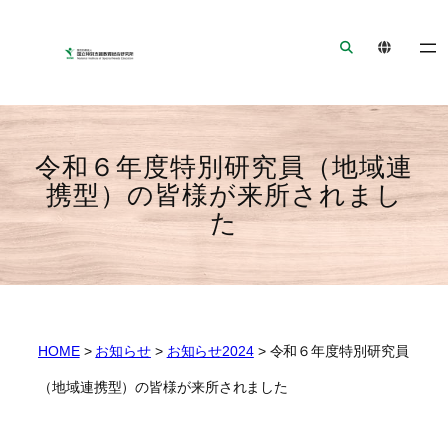
ナ
メ
フ
ビ
イ
ッ
ゲ
ン
タ
ー
コ
ー
シ
ン
へ
ョ
テ
ジ
令和６年度特別研究員（地域連
ン
ン
ャ
携型）の皆様が来所されまし
へ
ツ
ン
た
ジ
へ
プ
ャ
ジ
ン
ャ
プ
ン
プ
HOME
>
お知らせ
>
お知らせ2024
>
令和６年度特別研究員
（地域連携型）の皆様が来所されました