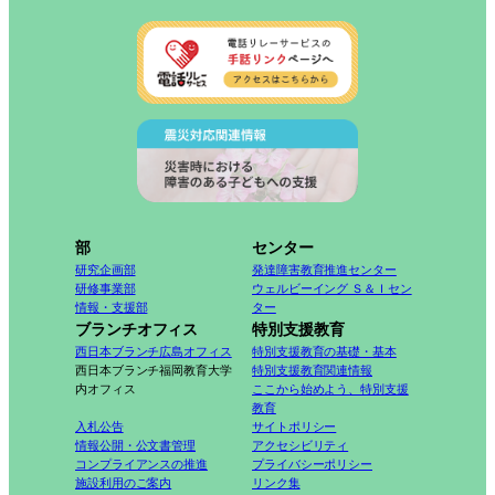
部
センター
研究企画部
発達障害教育推進センター
研修事業部
ウェルビーイング Ｓ＆Ｉセン
情報・支援部
ター
ブランチオフィス
特別支援教育
西日本ブランチ広島オフィス
特別支援教育の基礎・基本
西日本ブランチ福岡教育大学
特別支援教育関連情報
内オフィス
ここから始めよう、特別支援
教育
入札公告
サイトポリシー
情報公開・公文書管理
アクセシビリティ
コンプライアンスの推進
プライバシーポリシー
施設利用のご案内
リンク集