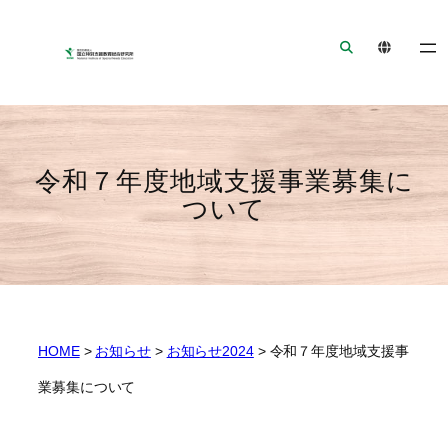
ナ
メ
フ
ビ
イ
ッ
ゲ
ン
タ
ー
コ
ー
シ
ン
へ
ョ
テ
ジ
ン
ン
ャ
令和７年度地域支援事業募集に
へ
ツ
ン
ついて
ジ
へ
プ
ャ
ジ
ン
ャ
プ
ン
プ
HOME
>
お知らせ
>
お知らせ2024
>
令和７年度地域支援事
業募集について