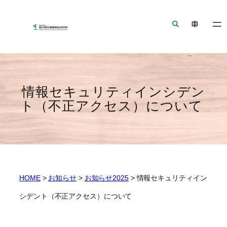
ナ
メ
フ
ビ
イ
ッ
ゲ
ン
タ
ー
コ
ー
シ
ン
へ
ョ
テ
ジ
ン
ン
ャ
情報セキュリティインシデン
へ
ツ
ン
ト（不正アクセス）について
ジ
へ
プ
ャ
ジ
ン
ャ
プ
ン
プ
HOME
>
お知らせ
>
お知らせ2025
>
情報セキュリティイン
シデント（不正アクセス）について