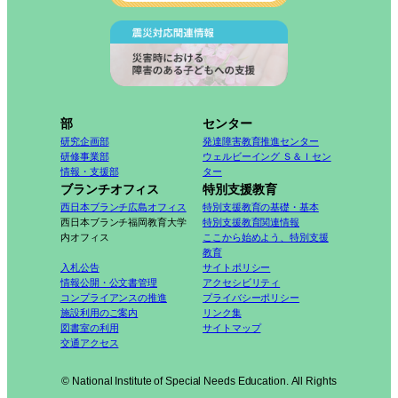
部
センター
研究企画部
発達障害教育推進センター
研修事業部
ウェルビーイング Ｓ＆Ｉセン
情報・支援部
ター
ブランチオフィス
特別支援教育
西日本ブランチ広島オフィス
特別支援教育の基礎・基本
西日本ブランチ福岡教育大学
特別支援教育関連情報
内オフィス
ここから始めよう、特別支援
教育
入札公告
サイトポリシー
情報公開・公文書管理
アクセシビリティ
コンプライアンスの推進
プライバシーポリシー
施設利用のご案内
リンク集
図書室の利用
サイトマップ
交通アクセス
© National Institute of Special Needs Education. All Rights