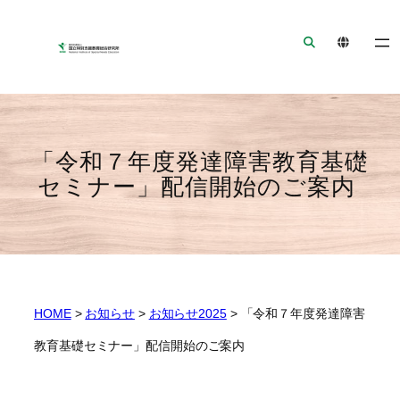
ナ
メ
フ
ビ
イ
ッ
ゲ
ン
タ
ー
コ
ー
シ
ン
へ
ョ
テ
ジ
ン
ン
ャ
「令和７年度発達障害教育基礎
へ
ツ
ン
セミナー」配信開始のご案内
ジ
へ
プ
ャ
ジ
ン
ャ
プ
ン
プ
HOME
>
お知らせ
>
お知らせ2025
>
「令和７年度発達障害
教育基礎セミナー」配信開始のご案内