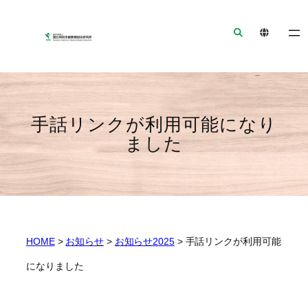
ナ
メ
フ
ビ
イ
ッ
ゲ
ン
タ
ー
コ
ー
シ
ン
へ
ョ
テ
ジ
ン
ン
ャ
手話リンクが利用可能になり
へ
ツ
ン
ました
ジ
へ
プ
ャ
ジ
ン
ャ
プ
ン
プ
HOME
>
お知らせ
>
お知らせ2025
>
手話リンクが利用可能
になりました