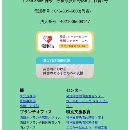
〒239-8585 神奈川県横須賀市野比5丁目1番1号
電話番号：046-839-6803(代表)
法人番号：4021005008147
部
センター
研究企画部
発達障害教育推進センター
研修事業部
ウェルビーイング Ｓ＆Ｉセン
情報・支援部
ター
ブランチオフィス
特別支援教育
西日本ブランチ広島オフィス
特別支援教育の基礎・基本
西日本ブランチ福岡教育大学
特別支援教育関連情報
内オフィス
ここから始めよう、特別支援