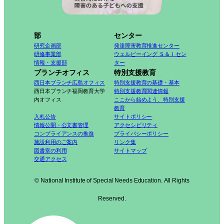
部
センター
研究企画部
発達障害教育推進センター
研修事業部
ウェルビーイング Ｓ＆Ｉセン
情報・支援部
ター
ブランチオフィス
特別支援教育
西日本ブランチ広島オフィス
特別支援教育の基礎・基本
西日本ブランチ福岡教育大学
特別支援教育関連情報
内オフィス
ここから始めよう、特別支援
教育
入札公告
サイトポリシー
情報公開・公文書管理
アクセシビリティ
コンプライアンスの推進
プライバシーポリシー
施設利用のご案内
リンク集
図書室の利用
サイトマップ
交通アクセス
© National Institute of Special Needs Education. All Rights
Reserved.