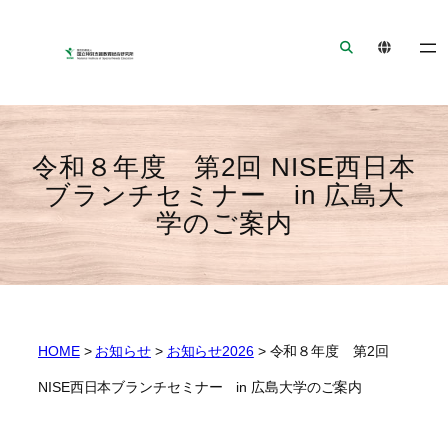
ナ
メ
フ
ビ
イ
ッ
ゲ
ン
タ
ー
コ
ー
シ
ン
へ
ョ
テ
ジ
令和８年度 第2回 NISE西日本
ン
ン
ャ
ブランチセミナー in 広島大
へ
ツ
ン
学のご案内
ジ
へ
プ
ャ
ジ
ン
ャ
プ
ン
プ
HOME
>
お知らせ
>
お知らせ2026
>
令和８年度 第2回
NISE西日本ブランチセミナー in 広島大学のご案内