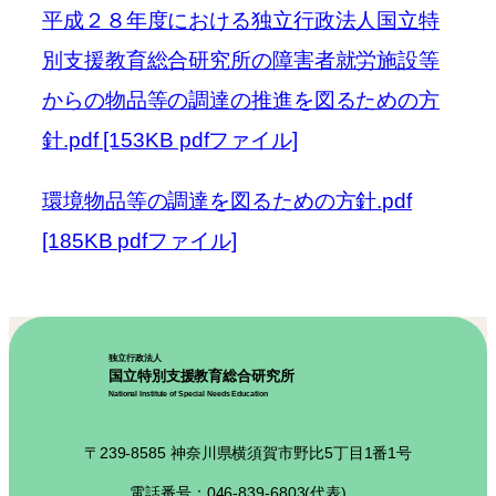
平成２８年度における独立行政法人国立特
別支援教育総合研究所の障害者就労施設等
からの物品等の調達の推進を図るための方
針.pdf [153KB pdfファイル]
環境物品等の調達を図るための方針.pdf
[185KB pdfファイル]
独立行政法人
国立特別支援教育総合研究所
National Institute of Special Needs Education
〒239-8585 神奈川県横須賀市野比5丁目1番1号
電話番号：046-839-6803(代表)