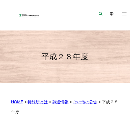
ナ
メ
フ
ビ
イ
ッ
ゲ
ン
タ
ー
コ
ー
シ
ン
へ
ョ
テ
ジ
ン
ン
ャ
平成２８年度
へ
ツ
ン
ジ
へ
プ
ャ
ジ
ン
ャ
プ
ン
プ
HOME
>
特総研とは
>
調達情報
>
その他の公告
>
平成２８
年度