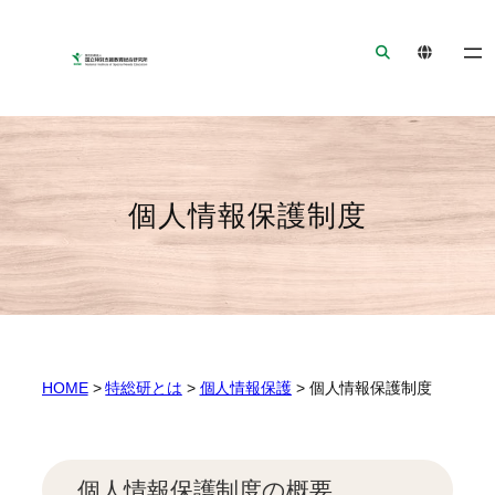
ナ
メ
フ
ビ
イ
ッ
ゲ
ン
タ
ー
コ
ー
シ
ン
へ
ョ
テ
ジ
ン
ン
ャ
個人情報保護制度
へ
ツ
ン
ジ
へ
プ
ャ
ジ
ン
ャ
プ
ン
プ
HOME
>
特総研とは
>
個人情報保護
>
個人情報保護制度
個人情報保護制度の概要