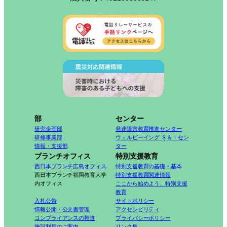
部
センター
研究企画部
発達障害教育推進センター
研修事業部
ウェルビーイング Ｓ＆Ｉセン
情報・支援部
ター
ブランチオフィス
特別支援教育
西日本ブランチ広島オフィス
特別支援教育の基礎・基本
西日本ブランチ福岡教育大学
特別支援教育関連情報
内オフィス
ここから始めよう、特別支援
教育
入札公告
サイトポリシー
情報公開・公文書管理
アクセシビリティ
コンプライアンスの推進
プライバシーポリシー
施設利用のご案内
リンク集