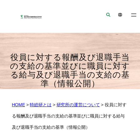
ナ
メ
フ
ビ
イ
ッ
ゲ
ン
タ
ー
コ
ー
シ
ン
へ
ョ
テ
ジ
ン
ン
ャ
役員に対する報酬及び退職手当
へ
ツ
ン
の支給の基準並びに職員に対す
ジ
へ
プ
る給与及び退職手当の支給の基
ャ
ジ
準（情報公開）
ン
ャ
プ
ン
プ
HOME
>
特総研とは
>
研究所の運営について
>
役員に対す
る報酬及び退職手当の支給の基準並びに職員に対する給与
及び退職手当の支給の基準（情報公開）