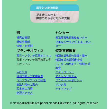
部
センター
研究企画部
発達障害教育推進センター
研修事業部
ウェルビーイング Ｓ＆Ｉセン
情報・支援部
ター
ブランチオフィス
特別支援教育
西日本ブランチ広島オフィス
特別支援教育の基礎・基本
西日本ブランチ福岡教育大学
特別支援教育関連情報
内オフィス
ここから始めよう、特別支援
教育
入札公告
サイトポリシー
情報公開・公文書管理
アクセシビリティ
コンプライアンスの推進
プライバシーポリシー
施設利用のご案内
リンク集
図書室の利用
サイトマップ
交通アクセス
© National Institute of Special Needs Education. All Rights Reserved.