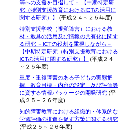
等への支援を目指して－ 【中期特定研
究（特別支援教育におけるICTの活用に
関する研究）】
(平成２４～２５年度)
特別支援学校（視覚障害）における教
材・教具の活用及び情報の共有化に関す
る研究 －ICTの役割を重視しながら－
【中期特定研究（特別支援教育における
ICTの活用に関する研究）】
(平成２４
～２５年度)
重度・重複障害のある子どもの実態把
握、教育目標・内容の設定、及び評価等
に資する情報パッケージの開発研究
(平
成２５～２６年度)
知的障害教育における組織的・体系的な
学習評価の推進を促す方策に関する研究
(平成２５～２６年度)