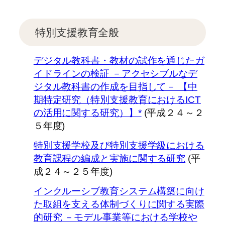
特別支援教育全般
デジタル教科書・教材の試作を通じたガ
イドラインの検証 －アクセシブルなデ
ジタル教科書の作成を目指して－ 【中
期特定研究（特別支援教育におけるICT
の活用に関する研究）】*
(平成２４～２
５年度)
特別支援学校及び特別支援学級における
教育課程の編成と実施に関する研究
(平
成２４～２５年度)
インクルーシブ教育システム構築に向け
た取組を支える体制づくりに関する実際
的研究 －モデル事業等における学校や