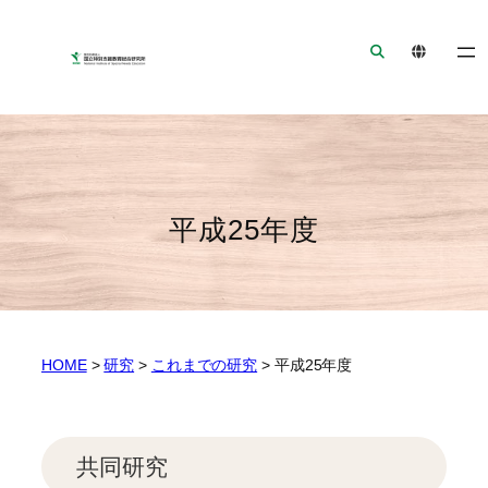
ナ
メ
フ
ビ
イ
ッ
ゲ
ン
タ
ー
コ
ー
シ
ン
へ
ョ
テ
ジ
ン
ン
ャ
へ
ツ
ン
平成25年度
ジ
へ
プ
ャ
ジ
ン
ャ
プ
ン
プ
HOME
>
研究
>
これまでの研究
>
平成25年度
共同研究