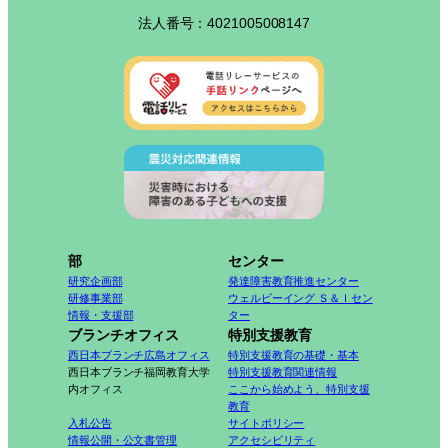
法人番号：4021005008147
部
センター
研究企画部
発達障害教育推進センター
研修事業部
ウェルビーイング Ｓ＆Ｉセン
情報・支援部
ター
ブランチオフィス
特別支援教育
西日本ブランチ広島オフィス
特別支援教育の基礎・基本
西日本ブランチ福岡教育大学
特別支援教育関連情報
内オフィス
ここから始めよう、特別支援
教育
入札公告
サイトポリシー
情報公開・公文書管理
アクセシビリティ