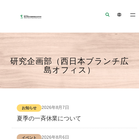
ナ
メ
フ
ビ
イ
ッ
ゲ
ン
タ
ー
コ
ー
シ
ン
へ
ョ
テ
ジ
ン
ン
ャ
研究企画部（西日本ブランチ広
へ
ツ
ン
島オフィス）
ジ
へ
プ
ャ
ジ
ン
ャ
プ
ン
プ
2026年8月7日
お知らせ
夏季の一斉休業について
2026年8月6日
イベント