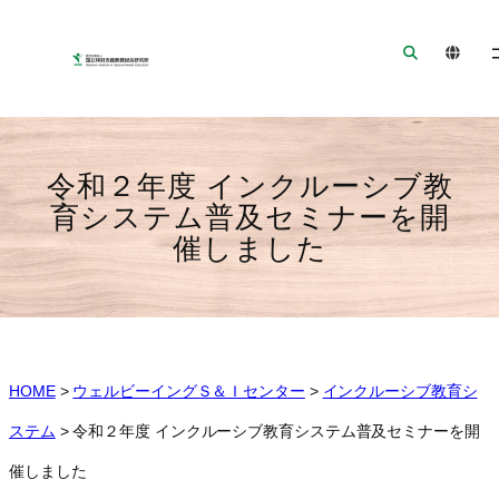
ナ
メ
フ
ビ
イ
ッ
ゲ
ン
タ
ー
コ
ー
シ
ン
へ
ョ
テ
ジ
令和２年度 インクルーシブ教
ン
ン
ャ
育システム普及セミナーを開
へ
ツ
ン
催しました
ジ
へ
プ
ャ
ジ
ン
ャ
プ
ン
プ
HOME
>
ウェルビーイングＳ＆Ｉセンター
>
インクルーシブ教育シ
ステム
>
令和２年度 インクルーシブ教育システム普及セミナーを開
催しました