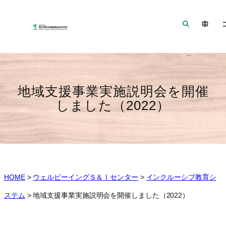
ナ
メ
フ
ビ
イ
ッ
ゲ
ン
タ
ー
コ
ー
シ
ン
へ
ョ
テ
ジ
ン
ン
ャ
地域支援事業実施説明会を開催
へ
ツ
ン
しました（2022）
ジ
へ
プ
ャ
ジ
ン
ャ
プ
ン
プ
HOME
>
ウェルビーイングＳ＆Ｉセンター
>
インクルーシブ教育シ
ステム
>
地域支援事業実施説明会を開催しました（2022）