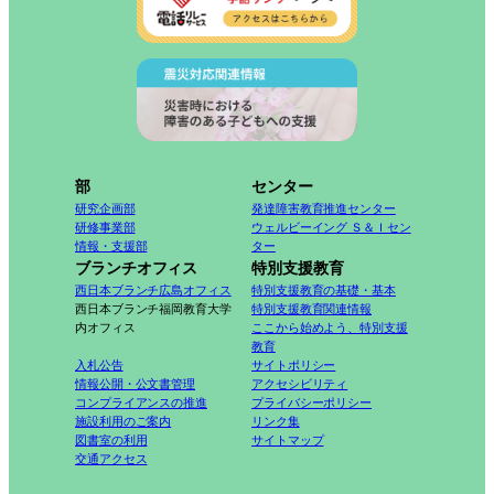
部
センター
研究企画部
発達障害教育推進センター
研修事業部
ウェルビーイング Ｓ＆Ｉセン
情報・支援部
ター
ブランチオフィス
特別支援教育
西日本ブランチ広島オフィス
特別支援教育の基礎・基本
西日本ブランチ福岡教育大学
特別支援教育関連情報
内オフィス
ここから始めよう、特別支援
教育
入札公告
サイトポリシー
情報公開・公文書管理
アクセシビリティ
コンプライアンスの推進
プライバシーポリシー
施設利用のご案内
リンク集
図書室の利用
サイトマップ
交通アクセス