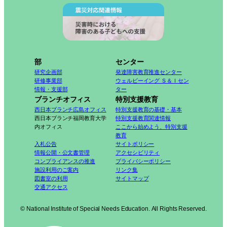
部
センター
研究企画部
発達障害教育推進センター
研修事業部
ウェルビーイング Ｓ＆Ｉセン
情報・支援部
ター
ブランチオフィス
特別支援教育
西日本ブランチ広島オフィス
特別支援教育の基礎・基本
西日本ブランチ福岡教育大学
特別支援教育関連情報
内オフィス
ここから始めよう、特別支援
教育
入札公告
サイトポリシー
情報公開・公文書管理
アクセシビリティ
コンプライアンスの推進
プライバシーポリシー
施設利用のご案内
リンク集
図書室の利用
サイトマップ
交通アクセス
© National Institute of Special Needs Education. All Rights Reserved.