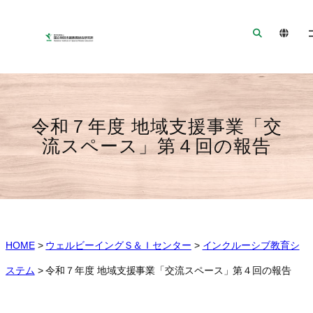
ナ
メ
フ
ビ
イ
ッ
ゲ
ン
タ
ー
コ
ー
シ
ン
へ
ョ
テ
ジ
ン
ン
ャ
令和７年度 地域支援事業「交
へ
ツ
ン
流スペース」第４回の報告
ジ
へ
プ
ャ
ジ
ン
ャ
プ
ン
プ
HOME
>
ウェルビーイングＳ＆Ｉセンター
>
インクルーシブ教育シ
ステム
>
令和７年度 地域支援事業「交流スペース」第４回の報告