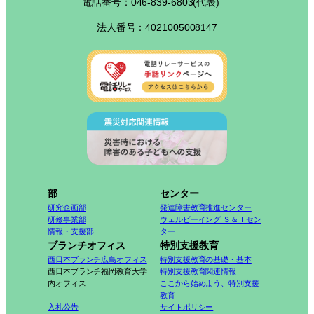
電話番号：046-839-6803(代表)
法人番号：4021005008147
部
センター
研究企画部
発達障害教育推進センター
研修事業部
ウェルビーイング Ｓ＆Ｉセン
情報・支援部
ター
ブランチオフィス
特別支援教育
西日本ブランチ広島オフィス
特別支援教育の基礎・基本
西日本ブランチ福岡教育大学
特別支援教育関連情報
内オフィス
ここから始めよう、特別支援
教育
入札公告
サイトポリシー