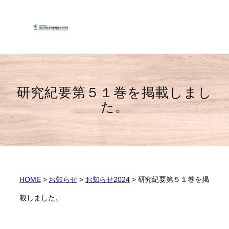
ナ
メ
フ
ビ
イ
ッ
ゲ
ン
タ
ー
コ
ー
シ
ン
へ
ョ
テ
ジ
ン
ン
ャ
研究紀要第５１巻を掲載しまし
へ
ツ
ン
た。
ジ
へ
プ
ャ
ジ
ン
ャ
プ
ン
プ
HOME
>
お知らせ
>
お知らせ2024
>
研究紀要第５１巻を掲
載しました。