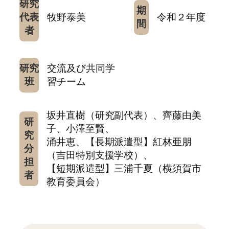
研究
期
代表
牧野泰美
令和２年度
間
者
研究
交流及び共同学
班
習チーム
坂井直樹（研究副代表）、齊藤由美
研
子、小澤至賢、
究
涌井恵、【長期派遣型】紅林亜朋
分
（吉田特別支援学校）、
担
【短期派遣型】三浦千夏（横須賀市
者
教育委員会）