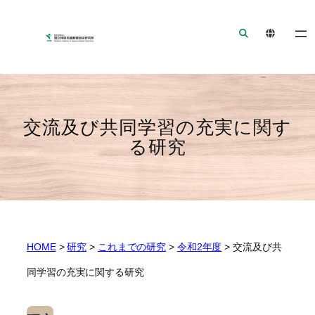
ナ
メ
フ
ビ
イ
ッ
ゲ
ン
タ
ー
コ
ー
シ
ン
へ
ョ
テ
ジ
ン
ン
ャ
交流及び共同学習の充実に関す
へ
ツ
ン
る研究
ジ
へ
プ
ャ
ジ
ン
ャ
プ
ン
プ
HOME
>
研究
>
これまでの研究
>
令和2年度
>
交流及び共
同学習の充実に関する研究