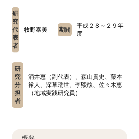
研
究
平成２８～２９年
代
牧野泰美
期間
度
表
者
研
究
涌井恵（副代表）、森山貴史、藤本
分
裕人、深草瑞世、李煕馥、佐々木恵
担
（地域実践研究員）
者
概要