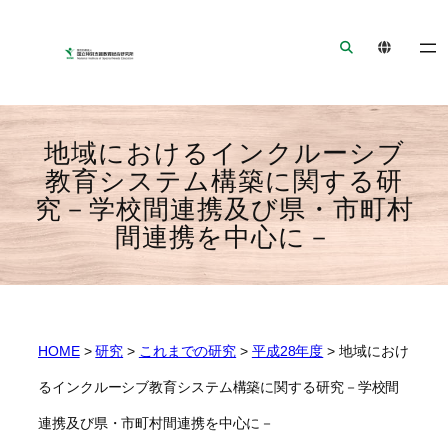
ナ
メ
フ
ビ
イ
ッ
ゲ
ン
タ
ー
コ
ー
シ
ン
へ
ョ
テ
ジ
地域におけるインクルーシブ
ン
ン
ャ
教育システム構築に関する研
へ
ツ
ン
究－学校間連携及び県・市町村
ジ
へ
プ
間連携を中心に－
ャ
ジ
ン
ャ
プ
ン
プ
HOME
>
研究
>
これまでの研究
>
平成28年度
>
地域におけ
るインクルーシブ教育システム構築に関する研究－学校間
連携及び県・市町村間連携を中心に－