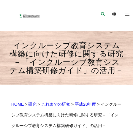
ナ
メ
フ
ビ
イ
ッ
ゲ
ン
タ
ー
コ
ー
シ
ン
へ
ョ
テ
ジ
インクルーシブ教育システム
ン
ン
ャ
構築に向けた研修に関する研究
へ
ツ
ン
－「インクルーシブ教育シス
ジ
へ
プ
テム構築研修ガイド」の活用－
ャ
ジ
ン
ャ
プ
ン
プ
HOME
>
研究
>
これまでの研究
>
平成28年度
>
インクルー
シブ教育システム構築に向けた研修に関する研究－「イン
クルーシブ教育システム構築研修ガイド」の活用－