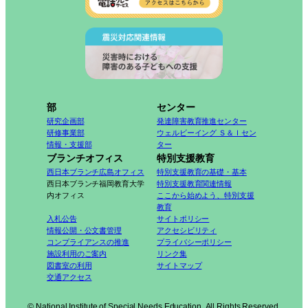
部
センター
研究企画部
発達障害教育推進センター
研修事業部
ウェルビーイング Ｓ＆Ｉセン
情報・支援部
ター
ブランチオフィス
特別支援教育
西日本ブランチ広島オフィス
特別支援教育の基礎・基本
西日本ブランチ福岡教育大学
特別支援教育関連情報
内オフィス
ここから始めよう、特別支援
教育
入札公告
サイトポリシー
情報公開・公文書管理
アクセシビリティ
コンプライアンスの推進
プライバシーポリシー
施設利用のご案内
リンク集
図書室の利用
サイトマップ
交通アクセス
© National Institute of Special Needs Education. All Rights Reserved.