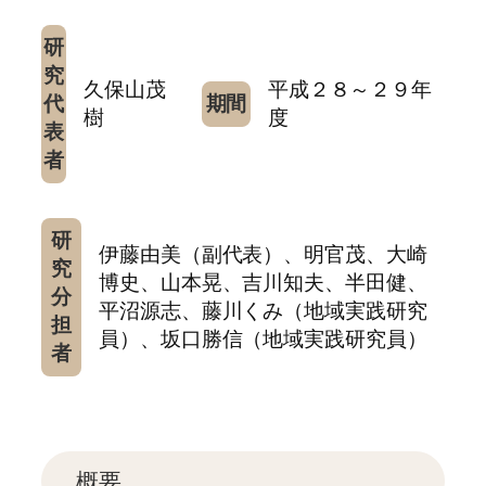
研
究
久保山茂
平成２８～２９年
代
期間
樹
度
表
者
研
伊藤由美（副代表）、明官茂、大崎
究
博史、山本晃、吉川知夫、半田健、
分
平沼源志、藤川くみ（地域実践研究
担
員）、坂口勝信（地域実践研究員）
者
概要