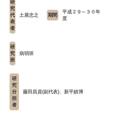
研
究
平成２９～３０年
代
土屋忠之
期間
度
表
者
研
究
病弱班
班
研
究
分
藤田昌資(副代表)、新平鎮博
担
者