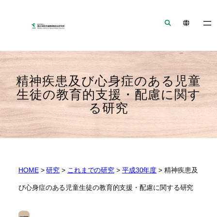
ナ
メ
フ
ビ
イ
ッ
ゲ
ン
タ
ー
コ
ー
シ
ン
へ
ョ
テ
ジ
精神疾患及び心身症のある児童
ン
ン
ャ
生徒の教育的支援・配慮に関す
へ
ツ
ン
る研究
ジ
へ
プ
ャ
ジ
ン
ャ
プ
ン
プ
HOME
>
研究
>
これまでの研究
>
平成30年度
>
精神疾患及
び心身症のある児童生徒の教育的支援・配慮に関する研究