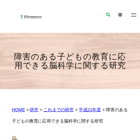
ナ
メ
フ
ビ
イ
ッ
ゲ
ン
タ
ー
コ
ー
シ
ン
へ
ョ
テ
ジ
ン
ン
ャ
障害のある子どもの教育に応
へ
ツ
ン
用できる脳科学に関する研究
ジ
へ
プ
ャ
ジ
ン
ャ
プ
ン
プ
HOME
>
研究
>
これまでの研究
>
平成21年度
>
障害のある
子どもの教育に応用できる脳科学に関する研究