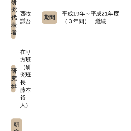
研
究
西牧
平成19年～平成21年度
代
期間
謙吾
（３年間） 継続
表
者
在り
方班
（研
研
究班
究
長
班
藤本
裕
人）
研