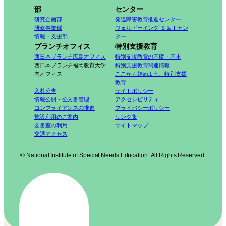
部
センター
研究企画部
発達障害教育推進センター
研修事業部
ウェルビーイング Ｓ＆Ｉセン
情報・支援部
ター
ブランチオフィス
特別支援教育
西日本ブランチ広島オフィス
特別支援教育の基礎・基本
西日本ブランチ福岡教育大学
特別支援教育関連情報
内オフィス
ここから始めよう、特別支援
教育
入札公告
サイトポリシー
情報公開・公文書管理
アクセシビリティ
コンプライアンスの推進
プライバシーポリシー
施設利用のご案内
リンク集
図書室の利用
サイトマップ
交通アクセス
© National Institute of Special Needs Education. All Rights Reserved.