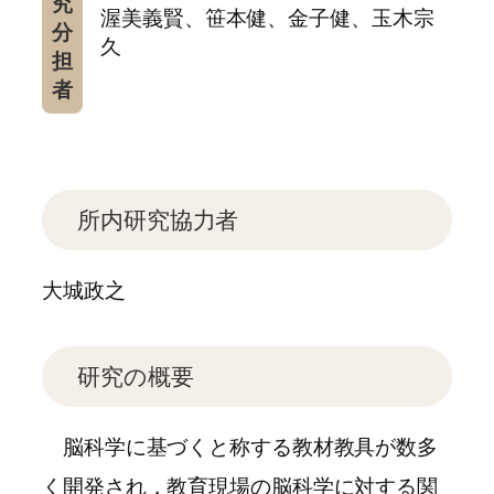
究
渥美義賢、笹本健、金子健、玉木宗
分
久
担
者
所内研究協力者
大城政之
研究の概要
脳科学に基づくと称する教材教具が数多
く開発され，教育現場の脳科学に対する関