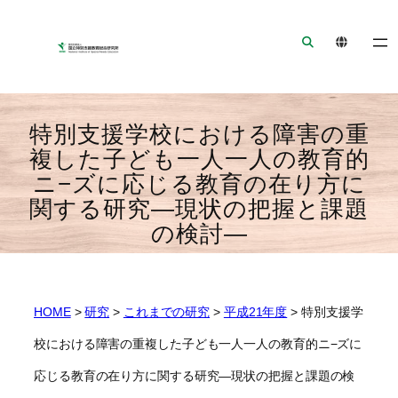
ナ
メ
フ
ビ
イ
ッ
ゲ
ン
タ
ー
コ
ー
シ
ン
へ
特別支援学校における障害の重
ョ
テ
ジ
ン
ン
ャ
複した子ども一人一人の教育的
へ
ツ
ン
ニ−ズに応じる教育の在り方に
ジ
へ
プ
関する研究—現状の把握と課題
ャ
ジ
の検討—
ン
ャ
プ
ン
プ
HOME
>
研究
>
これまでの研究
>
平成21年度
>
特別支援学
校における障害の重複した子ども一人一人の教育的ニ−ズに
応じる教育の在り方に関する研究—現状の把握と課題の検