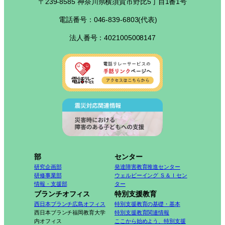
〒239-8585 神奈川県横須賀市野比5丁目1番1号
電話番号：046-839-6803(代表)
法人番号：4021005008147
部
センター
研究企画部
発達障害教育推進センター
研修事業部
ウェルビーイング Ｓ＆Ｉセン
情報・支援部
ター
ブランチオフィス
特別支援教育
西日本ブランチ広島オフィス
特別支援教育の基礎・基本
西日本ブランチ福岡教育大学
特別支援教育関連情報
内オフィス
ここから始めよう、特別支援