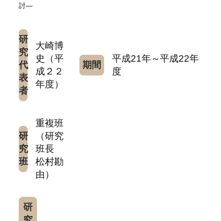
討—
研
大崎博
究
史（平
平成21年～平成22年
代
期間
成２２
度
表
年度）
者
重複班
研
（研究
究
班長
班
松村勘
由）
研
究