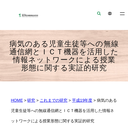
ナ
メ
フ
ビ
イ
ッ
ゲ
ン
タ
ー
コ
ー
シ
ン
へ
ョ
テ
ジ
病気のある児童生徒等への無線
ン
ン
ャ
通信網とＩＣＴ機器を活用した
へ
ツ
ン
情報ネットワークによる授業
ジ
へ
プ
形態に関する実証的研究
ャ
ジ
ン
ャ
プ
ン
プ
HOME
>
研究
>
これまでの研究
>
平成19年度
>
病気のある
児童生徒等への無線通信網とＩＣＴ機器を活用した情報ネ
ットワークによる授業形態に関する実証的研究