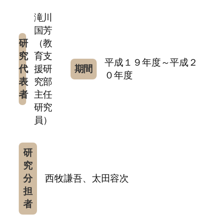
滝川
国芳
研
（教
究
育支
平成１９年度～平成２
代
援研
期間
０年度
表
究部
者
主任
研究
員）
研
究
分
西牧謙吾、太田容次
担
者