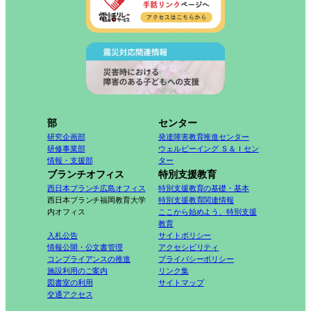
部
センター
研究企画部
発達障害教育推進センター
研修事業部
ウェルビーイング Ｓ＆Ｉセン
情報・支援部
ター
ブランチオフィス
特別支援教育
西日本ブランチ広島オフィス
特別支援教育の基礎・基本
西日本ブランチ福岡教育大学
特別支援教育関連情報
内オフィス
ここから始めよう、特別支援
教育
入札公告
サイトポリシー
情報公開・公文書管理
アクセシビリティ
コンプライアンスの推進
プライバシーポリシー
施設利用のご案内
リンク集
図書室の利用
サイトマップ
交通アクセス