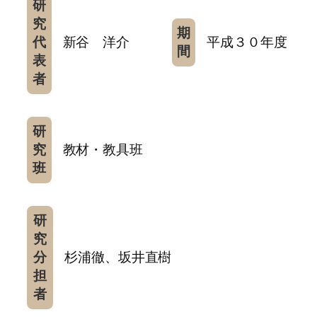
研
究
期
代
新谷 洋介
平成３０年度
間
表
者
研
究
教材・教具班
班
研
究
分
杉浦徹、坂井直樹
担
者