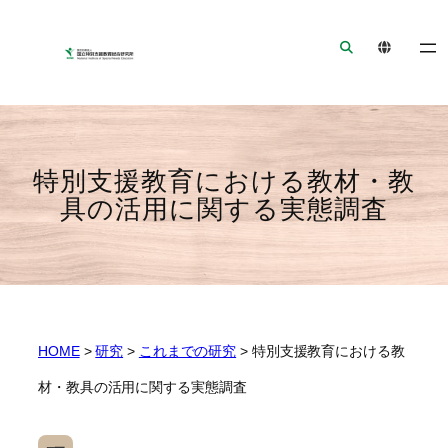
ナ
メ
フ
ビ
イ
ッ
ゲ
ン
タ
ー
コ
ー
シ
ン
へ
ョ
テ
ジ
ン
ン
ャ
特別支援教育における教材・教
へ
ツ
ン
具の活用に関する実態調査
ジ
へ
プ
ャ
ジ
ン
ャ
プ
ン
プ
HOME
>
研究
>
これまでの研究
>
特別支援教育における教
材・教具の活用に関する実態調査