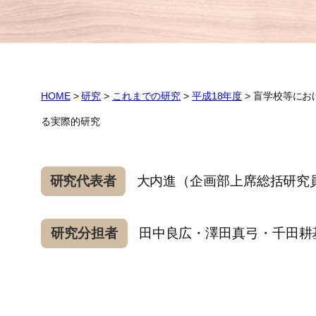
HOME
>
研究
>
これまでの研究
>
平成18年度
>
盲学校等にお
る実際的研究
研究代表者
大内進（企画部上席総括研究
研究分担者
田中良広・澤田真弓・千田耕