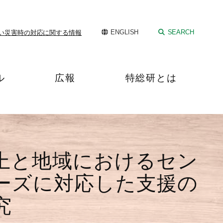
ENGLISH
SEARCH
い
災害時の対応に関する情報
ル
広報
特総研とは
上と地域におけるセン
ーズに対応した支援の
究