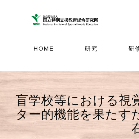
ナ
メ
フ
ビ
イ
ッ
ゲ
ン
タ
ー
コ
ー
シ
ン
へ
ョ
テ
ジ
HOME
研究
研
ン
ン
ャ
へ
ツ
ン
ジ
へ
プ
ャ
ジ
ン
ャ
プ
ン
盲学校等における視
プ
ター的機能を果たす