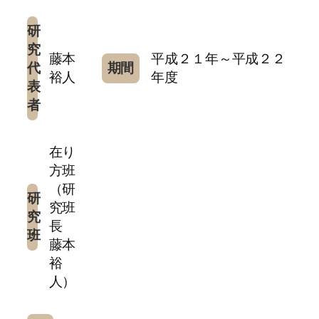
研
究
藤本
平成２１年～平成２２
代
期間
裕人
年度
表
者
在り
方班
（研
研
究班
究
長
班
藤本
裕
人）