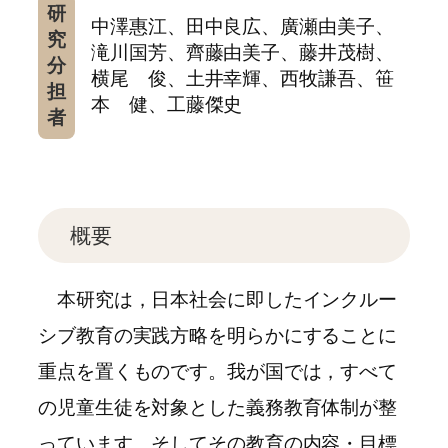
研
中澤惠江、田中良広、廣瀬由美子、
究
滝川国芳、齊藤由美子、藤井茂樹、
分
横尾 俊、土井幸輝、西牧謙吾、笹
担
本 健、工藤傑史
者
概要
本研究は，日本社会に即したインクルー
シブ教育の実践方略を明らかにすることに
重点を置くものです。我が国では，すべて
の児童生徒を対象とした義務教育体制が整
っています。そしてその教育の内容・目標