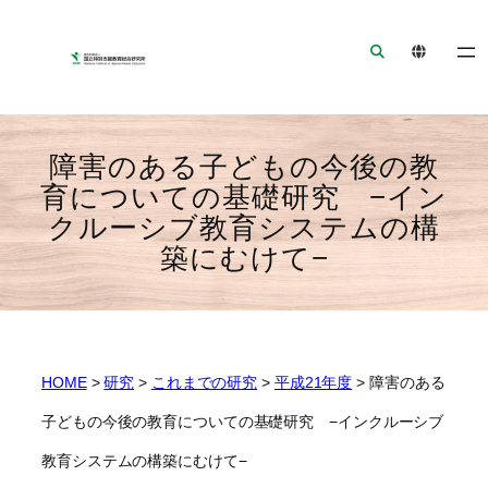
ナ
メ
フ
ビ
イ
ッ
ゲ
ン
タ
ー
コ
ー
シ
ン
へ
ョ
テ
ジ
障害のある子どもの今後の教
ン
ン
ャ
育についての基礎研究 −イン
へ
ツ
ン
クルーシブ教育システムの構
ジ
へ
プ
築にむけて−
ャ
ジ
ン
ャ
プ
ン
プ
HOME
>
研究
>
これまでの研究
>
平成21年度
>
障害のある
子どもの今後の教育についての基礎研究 −インクルーシブ
教育システムの構築にむけて−