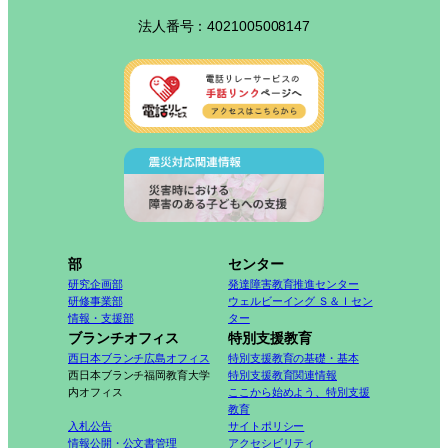
法人番号：4021005008147
部
センター
研究企画部
発達障害教育推進センター
研修事業部
ウェルビーイング Ｓ＆Ｉセン
情報・支援部
ター
ブランチオフィス
特別支援教育
西日本ブランチ広島オフィス
特別支援教育の基礎・基本
西日本ブランチ福岡教育大学
特別支援教育関連情報
内オフィス
ここから始めよう、特別支援
教育
入札公告
サイトポリシー
情報公開・公文書管理
アクセシビリティ