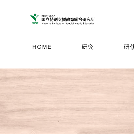
ナ
メ
フ
ビ
イ
ッ
ゲ
ン
タ
ー
コ
ー
シ
ン
へ
ョ
テ
ジ
HOME
研究
研
ン
ン
ャ
へ
ツ
ン
ジ
へ
プ
ャ
ジ
ン
ャ
プ
ン
プ