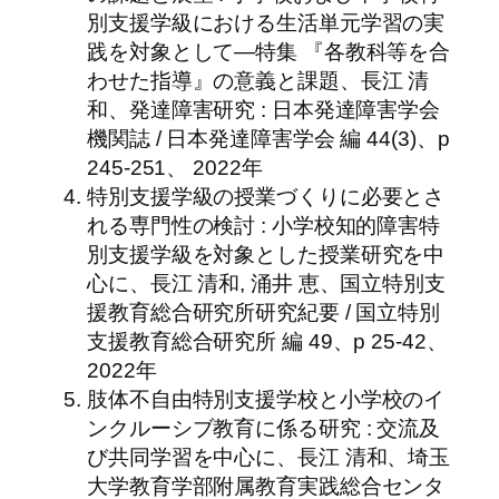
別支援学級における生活単元学習の実
践を対象として—特集 『各教科等を合
わせた指導』の意義と課題、長江 清
和、発達障害研究 : 日本発達障害学会
機関誌 / 日本発達障害学会 編 44(3)、p
245-251、 2022年
特別支援学級の授業づくりに必要とさ
れる専門性の検討 : 小学校知的障害特
別支援学級を対象とした授業研究を中
心に、長江 清和, 涌井 恵、国立特別支
援教育総合研究所研究紀要 / 国立特別
支援教育総合研究所 編 49、p 25-42、
2022年
肢体不自由特別支援学校と小学校のイ
ンクルーシブ教育に係る研究 : 交流及
び共同学習を中心に、長江 清和、埼玉
大学教育学部附属教育実践総合センタ