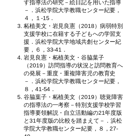
す指導法の研究－絵日記を用いた指導
－．浜松学院大学教職センター紀要，
４，１-15．
柘植美文・岩見良憲（2018）病弱特別
支援学校に在籍する子どもへの学習支
援．浜松学院大学地域共創センター紀
要，６，33-41．
岩見良憲・柘植美文・谷脇葉子
（2019）訪問指導の状況と訪問教育へ
の発展－重度・重複障害児の教育史
－．浜松学院大学教職センター紀要，
８，41-54．
谷脇葉子・柘植美文（2019）聴覚障害
の指導法の一考察－特別支援学校学習
指導要領解説・自立活動編の21年度版
と31年度版の比較を踏まえて－．浜松
学院大学教職センター紀要，８，27-