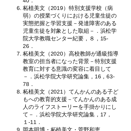
40．
柘植美文（2019）特別支援学校（病
弱）の授業づくりにおける児童生徒の
実態把握と学習支援－発達障害のある
児童生徒を対象とした取組－．浜松学
院大学教職センター紀要，８，15-
26．
柘植美文（2020）高校教師が通級指導
教室の担当者になった背景－特別支援
教育に対する意識の変容に着目して
－．浜松学院大学研究論集，16，63-
78．
柘植美文（2021）てんかんのある子ど
もへの教育的支援－てんかんのある成
人のライフストーリーを手掛かりにし
て－．浜松学院大学研究論集，17，
１-11．
岡本明博・柘植美文・菅野和恵