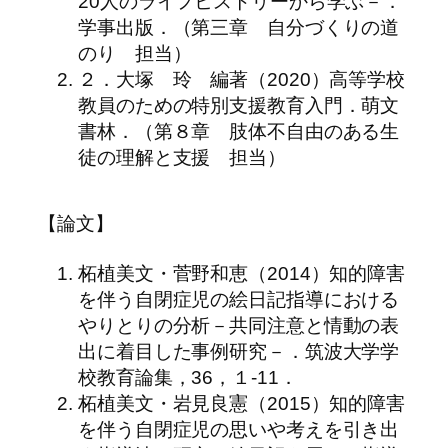
20人のライフヒストリーから学ぶ－．
学事出版．（第三章 自分づくりの道
のり 担当）
２．大塚 玲 編著（2020）高等学校
教員のための特別支援教育入門．萌文
書林．（第８章 肢体不自由のある生
徒の理解と支援 担当）
【論文】
柘植美文・菅野和恵（2014）知的障害
を伴う自閉症児の絵日記指導における
やりとりの分析－共同注意と情動の表
出に着目した事例研究－．筑波大学学
校教育論集，36，１-11．
柘植美文・岩見良憲（2015）知的障害
を伴う自閉症児の思いや考えを引き出