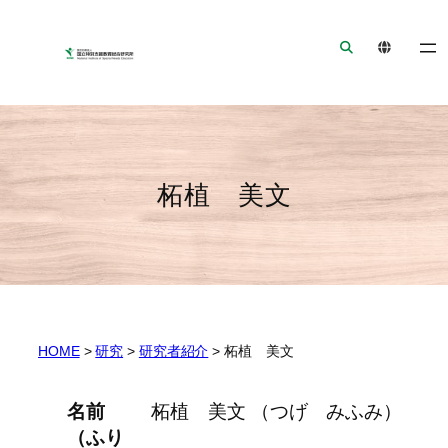
ナ
メ
フ
ビ
イ
ッ
ゲ
ン
タ
ー
コ
ー
シ
ン
へ
ョ
テ
ジ
ン
ン
ャ
柘植 美文
へ
ツ
ン
ジ
へ
プ
ャ
ジ
ン
ャ
プ
ン
プ
HOME
>
研究
>
研究者紹介
>
柘植 美文
名前
柘植 美文 （つげ みふみ）
（ふり