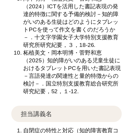
（2024）ICTを活用した書記表現の発
達的特徴に関する予備的検討－知的障
がいのある生徒はどのようにタブレッ
トPCを使って作文を書くのだろうか
－．十文字学園女子大学特別支援教育
研究所研究紀要，３，18-26.
柘植美文・岡本明博・菅野和恵
（2025）知的障がいのある児童生徒に
おけるタブレットPCを用いた書記表現
－言語発達の関連性と量的特徴からの
検討－．国立特別支援教育総合研究所
研究紀要，52，１-12.
担当講義名
自閉症の特性と対応（知的障害教育コ