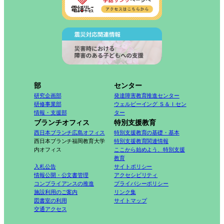
部
センター
研究企画部
発達障害教育推進センター
研修事業部
ウェルビーイング Ｓ＆Ｉセン
情報・支援部
ター
ブランチオフィス
特別支援教育
西日本ブランチ広島オフィス
特別支援教育の基礎・基本
西日本ブランチ福岡教育大学
特別支援教育関連情報
内オフィス
ここから始めよう、特別支援
教育
入札公告
サイトポリシー
情報公開・公文書管理
アクセシビリティ
コンプライアンスの推進
プライバシーポリシー
施設利用のご案内
リンク集
図書室の利用
サイトマップ
交通アクセス