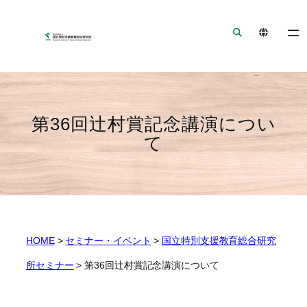
ナ
メ
フ
ビ
イ
ッ
ゲ
ン
タ
ー
コ
ー
シ
ン
へ
ョ
テ
ジ
ン
ン
ャ
第36回辻村賞記念講演につい
へ
ツ
ン
て
ジ
へ
プ
ャ
ジ
ン
ャ
プ
ン
プ
HOME
>
セミナー・イベント
>
国立特別支援教育総合研究
所セミナー
>
第36回辻村賞記念講演について