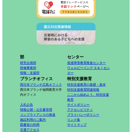
部
センター
研究企画部
発達障害教育推進センター
研修事業部
ウェルビーイング Ｓ＆Ｉセン
情報・支援部
ター
ブランチオフィス
特別支援教育
西日本ブランチ広島オフィス
特別支援教育の基礎・基本
西日本ブランチ福岡教育大学
特別支援教育関連情報
内オフィス
ここから始めよう、特別支援
教育
入札公告
サイトポリシー
情報公開・公文書管理
アクセシビリティ
コンプライアンスの推進
プライバシーポリシー
施設利用のご案内
リンク集
図書室の利用
サイトマップ
交通アクセス