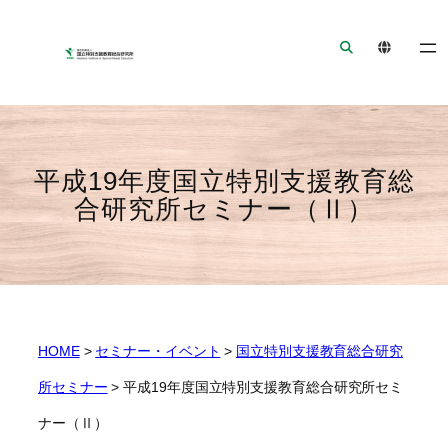
ナ
メ
フ
ビ
イ
ッ
ゲ
ン
タ
ー
コ
ー
シ
ン
へ
ョ
テ
ジ
ン
ン
ャ
平成19年度国立特別支援教育総
へ
ツ
ン
合研究所セミナー（Ⅱ）
ジ
へ
プ
ャ
ジ
ン
ャ
プ
ン
プ
HOME
>
セミナー・イベント
>
国立特別支援教育総合研究
所セミナー
>
平成19年度国立特別支援教育総合研究所セミ
ナー（Ⅱ）