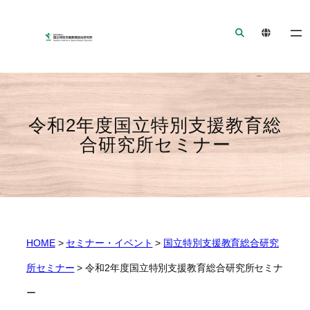
ナ
メ
フ
ビ
イ
ッ
ゲ
ン
タ
ー
コ
ー
シ
ン
へ
ョ
テ
ジ
ン
ン
ャ
令和2年度国立特別支援教育総
へ
ツ
ン
合研究所セミナー
ジ
へ
プ
ャ
ジ
ン
ャ
プ
ン
プ
HOME
>
セミナー・イベント
>
国立特別支援教育総合研究
所セミナー
>
令和2年度国立特別支援教育総合研究所セミナ
ー