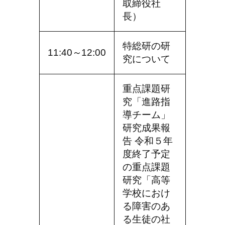
取締役社
長）
特総研の研
11:40～12:00
究について
重点課題研
究「進路指
導チーム」
研究成果報
告 令和５年
度終了予定
の重点課題
研究「高等
学校におけ
る障害のあ
る生徒の社