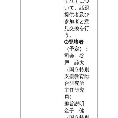
手立てにつ
いて、話題
提供者及び
参加者と意
見交換を行
う。
➁登壇者
（予定）：
司会 谷
戸 諒太
（国立特別
支援教育総
合研究所
主任研究
員）
趣旨説明
金子 健
（国立特別