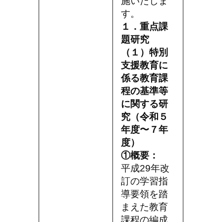
施いたしま
す。
１．重点課
題研究
（１）特別
支援教育に
係る教育課
程の基準等
に関する研
究（令和５
年度〜７年
度）
①概要：
平成29年改
訂の学習指
導要領を踏
まえた教育
課程の編成