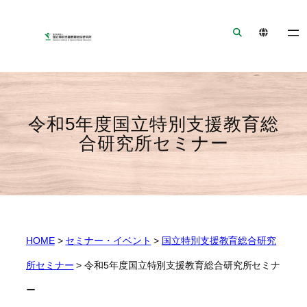
ナ
メ
フ
ビ
イ
ッ
ゲ
ン
タ
ー
コ
ー
シ
ン
へ
ョ
テ
ジ
ン
ン
ャ
令和5年度国立特別支援教育総
へ
ツ
ン
合研究所セミナー
ジ
へ
プ
ャ
ジ
ン
ャ
プ
ン
プ
HOME
>
セミナー・イベント
>
国立特別支援教育総合研究
所セミナー
>
令和5年度国立特別支援教育総合研究所セミナ
ー