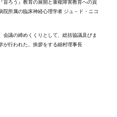
『盲ろう』教育の展開と重複障害教育への貢
病院所属の臨床神経心理学者 ジュ－ド・ニコ
、会議の締めくくりとして、総括協議及びま
学が行われた。挨拶をする細村理事長