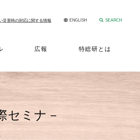
ENGLISH
SEARCH
い
災害時の対応に関する情報
ル
広報
特総研とは
際セミナ－