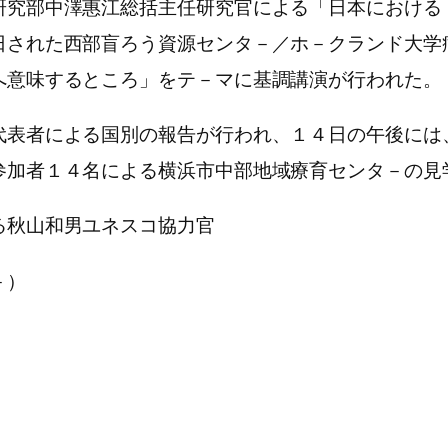
研究部中澤惠江総括主任研究官による「日本における
日された西部盲ろう資源センタ－／ホ－クランド大学
へ意味するところ」をテ－マに基調講演が行われた。
表者による国別の報告が行われ、１４日の午後には
参加者１４名による横浜市中部地域療育センタ－の見
る秋山和男ユネスコ協力官
－）