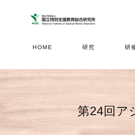
ナ
メ
フ
ビ
イ
ッ
ゲ
ン
タ
ー
コ
ー
シ
ン
へ
ョ
テ
ジ
HOME
研究
研
ン
ン
ャ
へ
ツ
ン
ジ
へ
プ
ャ
ジ
ン
ャ
プ
ン
プ
第24回