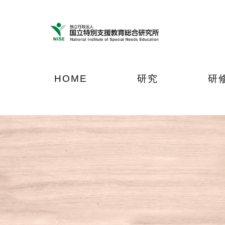
ナ
メ
フ
ビ
イ
ッ
ゲ
ン
タ
ー
コ
ー
シ
ン
へ
ョ
テ
ジ
HOME
研究
研
ン
ン
ャ
へ
ツ
ン
ジ
へ
プ
ャ
ジ
ン
ャ
プ
ン
プ