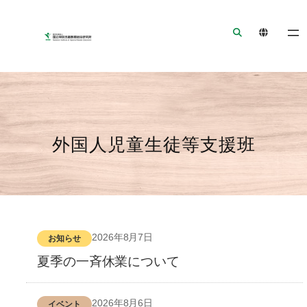
ナ
メ
フ
ビ
イ
ッ
ゲ
ン
タ
ー
コ
ー
シ
ン
へ
ョ
テ
ジ
ン
ン
ャ
へ
ツ
ン
外国人児童生徒等支援班
ジ
へ
プ
ャ
ジ
ン
ャ
プ
ン
プ
2026年8月7日
お知らせ
夏季の一斉休業について
2026年8月6日
イベント